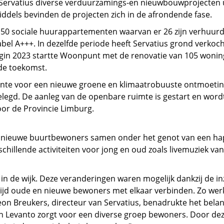
ervatius diverse verduurzamings-en nieuwbouwprojecten u
iddels bevinden de projecten zich in de afrondende fase.
n 50 sociale huurappartementen waarvan er 26 zijn verhuurd
bel A+++. In dezelfde periode heeft Servatius grond verkoch
in 2023 startte Woonpunt met de renovatie van 105 wonin
 de toekomst.
nte voor een nieuwe groene en klimaatrobuuste ontmoetin
gd. De aanleg van de openbare ruimte is gestart en wordt 
oor de Provincie Limburg.
n nieuwe buurtbewoners samen onder het genot van een ha
hillende activiteiten voor jong en oud zoals livemuziek va
d in de wijk. Deze veranderingen waren mogelijk dankzij de i
tijd oude en nieuwe bewoners met elkaar verbinden. Zo wer
 Breukers, directeur van Servatius, benadrukte het belang
 Levanto zorgt voor een diverse groep bewoners. Door dez