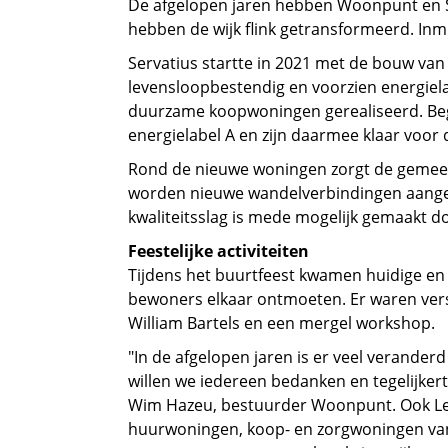
De afgelopen jaren hebben Woonpunt en S
hebben de wijk flink getransformeerd. Inm
Servatius startte in 2021 met de bouw va
levensloopbestendig en voorzien energiela
duurzame koopwoningen gerealiseerd. Beg
energielabel A en zijn daarmee klaar voor
Rond de nieuwe woningen zorgt de gemee
worden nieuwe wandelverbindingen aangele
kwaliteitsslag is mede mogelijk gemaakt d
Feestelijke activiteiten
Tijdens het buurtfeest kwamen huidige e
bewoners elkaar ontmoeten. Er waren versc
William Bartels en een mergel workshop.
"In de afgelopen jaren is er veel verander
willen we iedereen bedanken en tegelijker
Wim Hazeu, bestuurder Woonpunt. Ook Leon
huurwoningen, koop- en zorgwoningen van