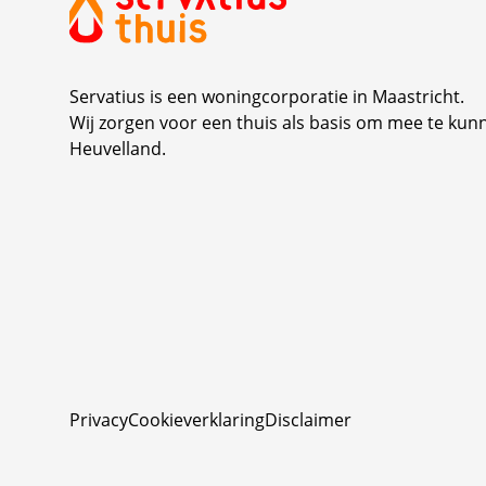
elkaar spontaan hielpen en met elkaar i
gesprek raakten. Tegelijkertijd was dit
een mooie gelegenheid om op te halen
Servatius is een woningcorporatie in Maastricht.
wat bewoners belangrijk vinden in hun
Wij zorgen voor een thuis als basis om mee te kun
woonomgeving en welke ideeën zij
Heuvelland.
hebben voor de toekomst. Samen maken
we niet alleen ruimte voor
verduurzaming, maar ook voor
ontmoeting en verbinding in de buurt🧡 
#Verduurzaming #Ontmoeten
#SamenDoen #Leefbaarheid
#Veerkracht
Privacy
Cookieverklaring
Disclaimer