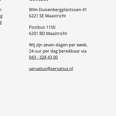
plevering van dit nieuwe complex werd
n
Wim Duisenbergplantsoen 41
evierd.
ng
6221 SE Maastricht
g
Postbus 1150
6201 BD Maastricht
Wij zijn zeven dagen per week,
24 uur per dag bereikbaar via
043 - 328 43 00
servatius@servatius.nl