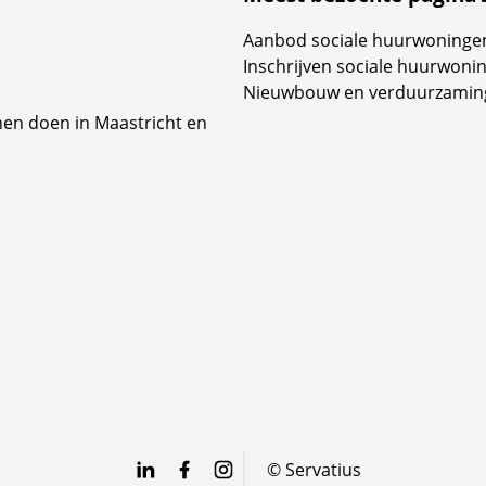
o
n
Aanbod sociale huurwoninge
g
Inschrijven sociale huurwoni
Nieuwbouw en verduurzamin
nen doen in Maastricht en
.
©
Servatius
LinkedIn
Facebook
Instagram