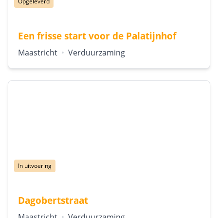
Status:
Opgeleverd
Een frisse start voor de Palatijnhof
Locatie:
Type:
Maastricht
•
Verduurzaming
Status:
In uitvoering
Dagobertstraat
Locatie:
Type:
Maastricht
•
Verduurzaming