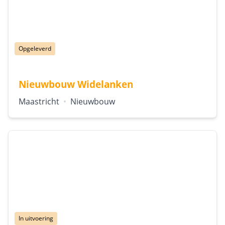
Status:
Opgeleverd
Nieuwbouw Widelanken
Locatie:
Type:
Maastricht
•
Nieuwbouw
Status:
In uitvoering