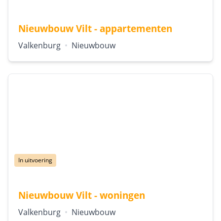
Nieuwbouw Vilt - appartementen
Locatie:
Type:
Valkenburg
•
Nieuwbouw
Status:
In uitvoering
Nieuwbouw Vilt - woningen
Locatie:
Type:
Valkenburg
•
Nieuwbouw