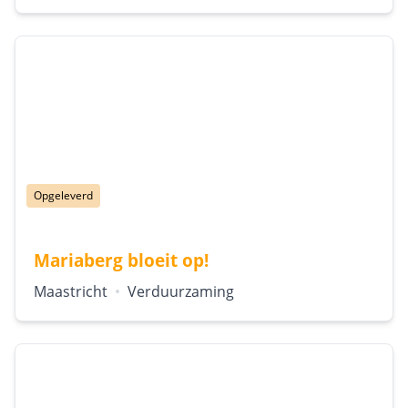
Status:
Opgeleverd
Mariaberg bloeit op!
Locatie:
Type:
Maastricht
•
Verduurzaming