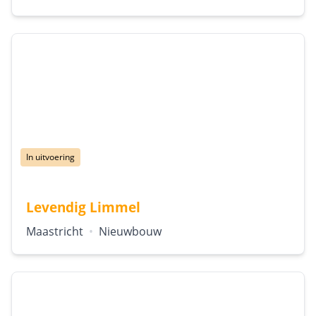
Status:
In uitvoering
Levendig Limmel
Locatie:
Type:
Maastricht
•
Nieuwbouw