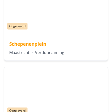
Status:
Opgeleverd
Schepenenplein
Locatie:
Type:
Maastricht
•
Verduurzaming
Status:
Opgeleverd