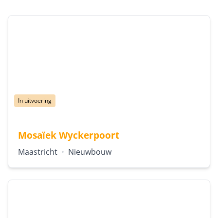
Status:
In uitvoering
Mosaïek Wyckerpoort
Locatie:
Type:
Maastricht
•
Nieuwbouw