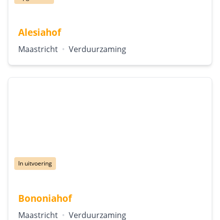
Alesiahof
Locatie:
Type:
Maastricht
•
Verduurzaming
Status:
In uitvoering
Bononiahof
Locatie:
Type:
Maastricht
•
Verduurzaming