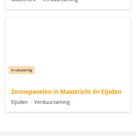
Status:
In uitvoering
Zonnepanelen in Maastricht én Eijsden
Locatie:
Type:
Eijsden
•
Verduurzaming