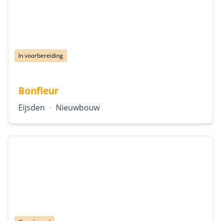
Status:
In voorbereiding
Bonfleur
Locatie:
Type:
Eijsden
•
Nieuwbouw