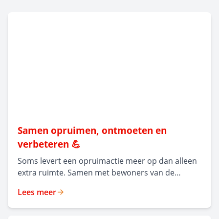
Samen opruimen, ontmoeten en
verbeteren 💪
Soms levert een opruimactie meer op dan alleen
extra ruimte. Samen met bewoners van de
appartementen aan de Pierre Kerstenstraat en
Lees meer
de Voedingskanaalweg organiseerden we een
opruimdag ter voorbereiding op