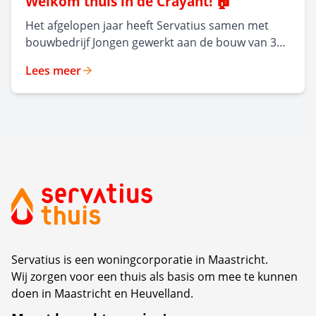
Welkom thuis in de Crayant! 🏠
Het afgelopen jaar heeft Servatius samen met
bouwbedrijf Jongen gewerkt aan de bouw van 35
moderne,
Lees meer
levensloopbestendige huurappartementen in
Malpertuis. Het nieuwe appartementencomplex,
ontworpen door Frencken Scholl Architecten, kijkt
uit op een groen park en combineert hedendaags
wooncomfort met respect voor de rijke historie
van de wijk. Op maandag 6 juli organiseerden
beide partijen een feestelijke middag waarin de
oplevering van dit nieuwe complex werd gevierd.
Servatius is een woningcorporatie in Maastricht.
Wij zorgen voor een thuis als basis om mee te kunnen
doen in Maastricht en Heuvelland.