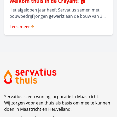
Welkom thuis in de Crayant! 🏠
Het afgelopen jaar heeft Servatius samen met
bouwbedrijf Jongen gewerkt aan de bouw van 35
moderne,
Lees meer
levensloopbestendige huurappartementen in
Malpertuis. Het nieuwe appartementencomplex,
ontworpen door Frencken Scholl Architecten, kijkt
uit op een groen park en combineert hedendaags
wooncomfort met respect voor de rijke historie
van de wijk. Op maandag 6 juli organiseerden
beide partijen een feestelijke middag waarin de
oplevering van dit nieuwe complex werd gevierd.
Servatius is een woningcorporatie in Maastricht.
Wij zorgen voor een thuis als basis om mee te kunnen
doen in Maastricht en Heuvelland.