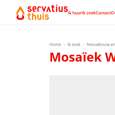
Ik huur
Ik zoek
Contact
O
Home
Ik zoek
Nieuwbouw en
Mosaïek W